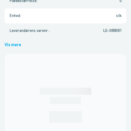
Pakkestørrelse
:
0
Enhed
:
stk
Leverandørens varenr.
:
LG-088081
Vis mere