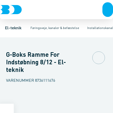
Afbrydere, stikkontakter & lampeudtag
Føringsveje
Indsats for gulvkanalsystem
Installationskanaler for gulv
Tilbehør til gulvstander
Forgreningsmateriel
Installationskanaler 
Montage
K
El-teknik
Føringsveje, kanaler & befæstelse
Installationskanal
G-Boks Ramme For
Indstøbning 8/12 - El-
teknik
VARENUMMER
8736111676