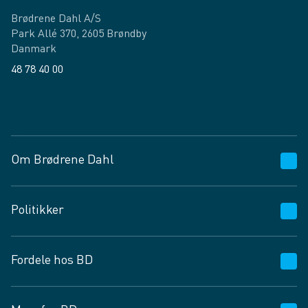
Brødrene Dahl A/S
Park Allé 370, 2605 Brøndby
Danmark
48 78 40 00
Facebook
LinkedIn
Om Brødrene Dahl
Kundeservice
Politikker
Vagttelefon 30 10 89 89
Spørgsmål og svar
Salgs- og leveringsbetingelser
Fordele hos BD
Job og karriere
Privatlivspolitik
Fødevarekontrolrapport
Cookies
24/7