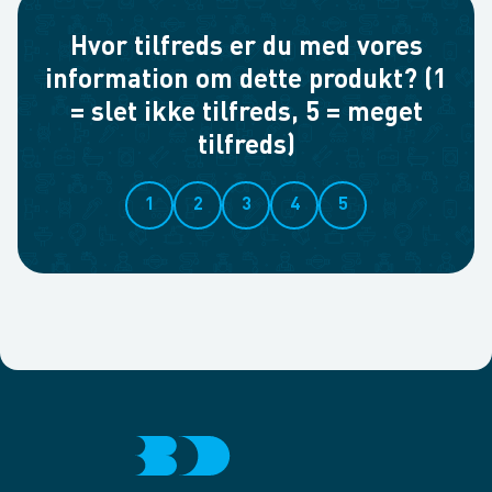
Hvor tilfreds er du med vores
information om dette produkt? (1
= slet ikke tilfreds, 5 = meget
tilfreds)
1
2
3
4
5