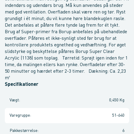
indendørs og udendørs brug. Må kun anvendes på steder
med god ventilation. Overfladen skal være ren og tør. Ryst
grundigt i ét minut; du vil kunne høre blandekuglen rasle.
Det anbefales at påføre flere tynde lag frem for ét tykt.
Brug af Super-primer fra Borup anbefales på ubehandlede
overflader. Påføres et ikke-synligt sted før brug for at
kontrollere produktets egnethed og vedhæftning. For øget
slidstyrke og beskyttelse påføres Borup Super Clear
Acrylic (1138) som toplag. Tørretid: Sprøjt igen inden for 1
time, da malingen ellers kan rynke. Overfladetør efter 30-
50 minutter og hærdet efter 2-3 timer. Dækning: Ca. 2,23
m²
Specifikationer
Vægt
:
0,450 Kg
Varegruppe
:
51-640
Pakkestørrelse
:
6