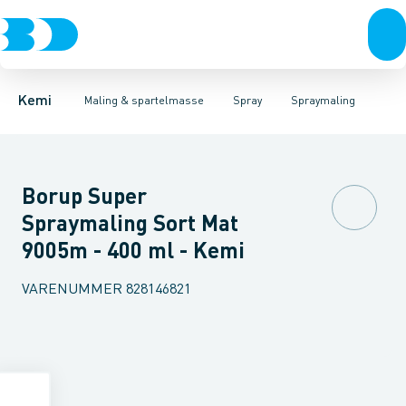
Fugemasse
Udendørs brug
Spraymaling
Pakkegrej
Markeringsspray
Spray
Spartelmasse
Beton & mørtel
Grunder
Malerværktøj
Lim
Lak
Olie & smøremidler
Rustbeskyttelse
Rengøring &
Ga
Kemi
Maling & spartelmasse
Spray
Spraymaling
Borup Super
Spraymaling Sort Mat
9005m - 400 ml - Kemi
VARENUMMER
828146821