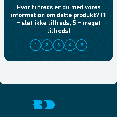
Hvor tilfreds er du med vores
information om dette produkt? (1
= slet ikke tilfreds, 5 = meget
tilfreds)
1
2
3
4
5