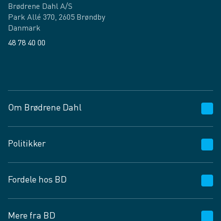
Brødrene Dahl A/S
Park Allé 370, 2605 Brøndby
Danmark
48 78 40 00
Facebook
LinkedIn
Om Brødrene Dahl
Kundeservice
Politikker
Vagttelefon 30 10 89 89
Spørgsmål og svar
Salgs- og leveringsbetingelser
Fordele hos BD
Job og karriere
Privatlivspolitik
Fødevarekontrolrapport
Cookies
24/7
Mere fra BD
Vilkår og betingelser
BD app