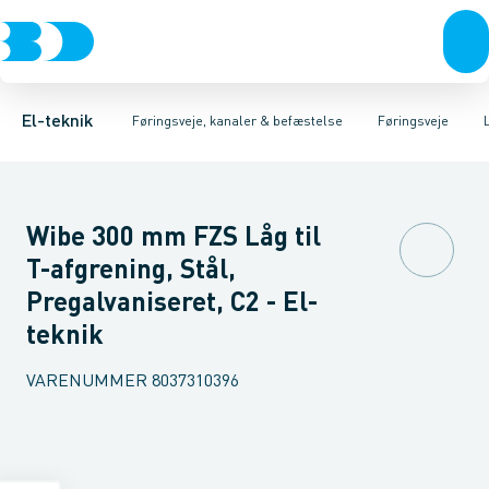
Afbrydere, stikkontakter & lampeudtag
Føringsveje
Gitterbakke
Installationskanaler for gulv
Endestykke til kabelbakke
Montageplade til førin
Forgreningsmateriel
Installationskanaler 
K
El-teknik
Føringsveje, kanaler & befæstelse
Føringsveje
Wibe 300 mm FZS Låg til
T-afgrening, Stål,
Pregalvaniseret, C2 - El-
teknik
VARENUMMER
8037310396