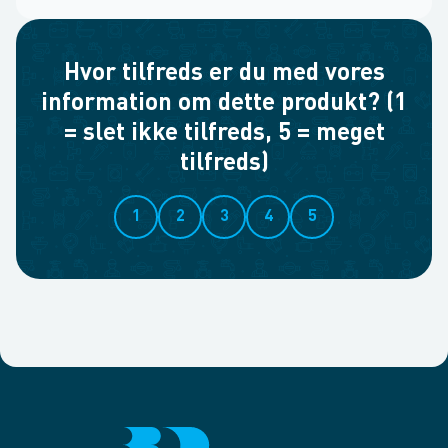
Hvor tilfreds er du med vores
information om dette produkt? (1
= slet ikke tilfreds, 5 = meget
tilfreds)
1
2
3
4
5