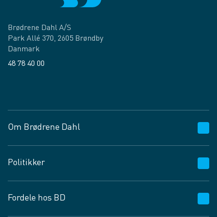
Brødrene Dahl A/S
Park Allé 370, 2605 Brøndby
Danmark
48 78 40 00
Facebook
LinkedIn
Om Brødrene Dahl
Kundeservice
Politikker
Vagttelefon 30 10 89 89
Spørgsmål og svar
Salgs- og leveringsbetingelser
Fordele hos BD
Job og karriere
Privatlivspolitik
Fødevarekontrolrapport