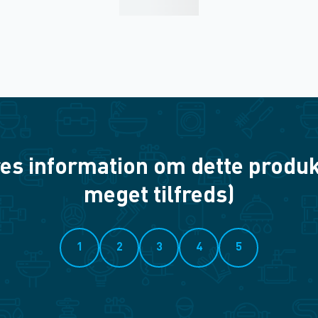
es information om dette produkt? 
meget tilfreds)
1
2
3
4
5