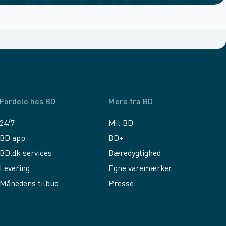
Fordele hos BD
Mere fra BD
24/7
Mit BD
BD app
BD+
BD.dk services
Bæredygtighed
Levering
Egne varemærker
Månedens tilbud
Presse