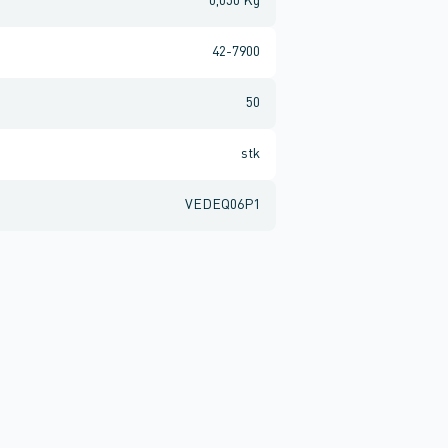
0,050 Kg
42-7900
50
stk
VEDEQ06P1