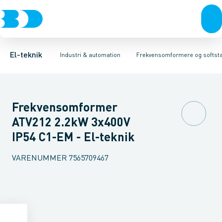
Afbrydere, stikkontakter & lampeudtag
Industristiksystemer
Frekvensomformer =˂1 kV
Frekvensomformere og softstartere
Filter for lavspænding
Forgreningsmateriel
Soft Starter
DIN
K
El-teknik
Industri & automation
Frekvensomformere og softsta
Frekvensomformer
ATV212 2.2kW 3x400V
IP54 C1-EM - El-teknik
VARENUMMER
7565709467