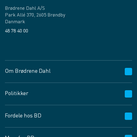
Brødrene Dahl A/S
Park Allé 370, 2605 Brøndby
Danmark
48 78 40 00
Facebook
LinkedIn
Om Brødrene Dahl
Kundeservice
Politikker
Vagttelefon 30 10 89 89
Spørgsmål og svar
Salgs- og leveringsbetingelser
Fordele hos BD
Job og karriere
Privatlivspolitik
Fødevarekontrolrapport
Cookies
24/7