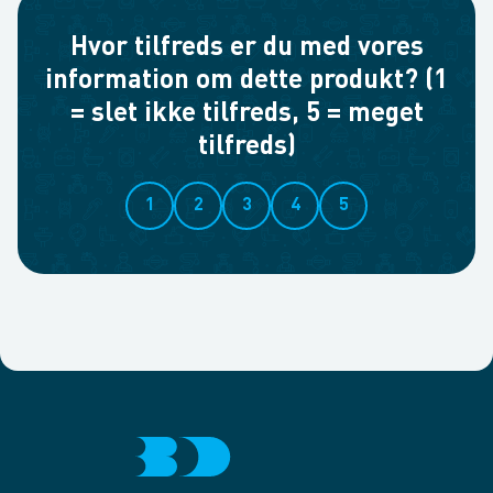
Hvor tilfreds er du med vores
information om dette produkt? (1
= slet ikke tilfreds, 5 = meget
tilfreds)
1
2
3
4
5