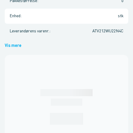
Pakkestørrelse
:
0
Enhed
:
stk
Leverandørens varenr.
:
ATV212WU22N4C
Vis mere