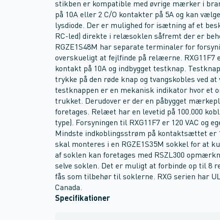
stikben er kompatible med øvrige mærker i br
på 10A eller 2 C/O kontakter på 5A og kan vælg
lysdiode. Der er mulighed for isætning af et bes
RC-led) direkte i relæsoklen såfremt der er be
RGZE1S48M har separate terminaler for forsyni
overskueligt at fejlfinde på relæerne. RXG11F7
kontakt på 10A og indbygget testknap. Testkna
trykke på den røde knap og tvangskobles ved at 
testknappen er en mekanisk indikator hvor et 
trukket. Derudover er der en påbygget mærkep
foretages. Relæet har en levetid på 100.000 kob
type). Forsyningen til RXG11F7 er 120 VAC og eg
Mindste indkoblingsstrøm på kontaktsættet er 
skal monteres i en RGZE1S35M sokkel for at k
af soklen kan foretages med RSZL300 opmærkni
selve soklen. Det er muligt at forbinde op til 
fås som tilbehør til soklerne. RXG serien har U
Canada.
Specifikationer