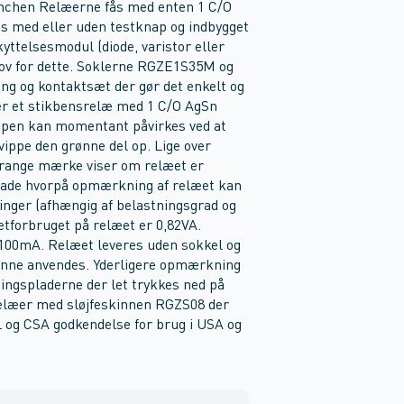
anchen Relæerne fås med enten 1 C/O
es med eller uden testknap og indbygget
kyttelsesmodul (diode, varistor eller
hov for dette. Soklerne RGZE1S35M og
ng og kontaktsæt der gør det enkelt og
 er et stikbensrelæ med 1 C/O AgSn
ppen kan momentant påvirkes ved at
vippe den grønne del op. Lige over
orange mærke viser om relæet er
lade hvorpå opmærkning af relæet kan
linger (afhængig af belastningsgrad og
etforbruget på relæet er 0,82VA.
100mA. Relæet leveres uden sokkel og
unne anvendes. Yderligere opmærkning
ngspladerne der let trykkes ned på
8 relæer med sløjfeskinnen RGZS08 der
L og CSA godkendelse for brug i USA og