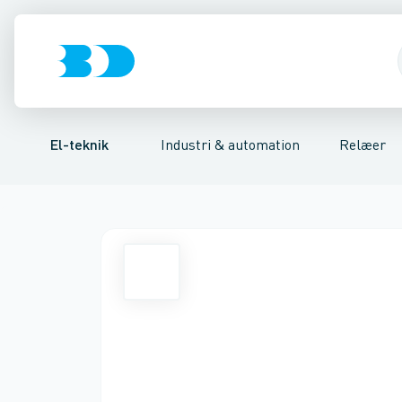
Afbrydere, stikkontakter & lampeudtag
Industristiksystemer
Tidsrelæ
Temperaturovervågningsrelæ
Frekvensomformere og softstarte
Niveauovervågni
Forgreningsmate
El-teknik
Industri & automation
Relæer