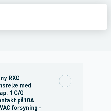
inne materiel
torer og relæer
pændingsovervågnings relæ
Føringsveje, kanaler & befæstelse
Sensorer
Strømforsyninger
Overvågningsrelæ for isolations- og j
Relæer
Industri & autom
PLC systeme
ny RXG
ensrelæ med
ap, 1 C/O
ontakt på10A
VAC forsyning -