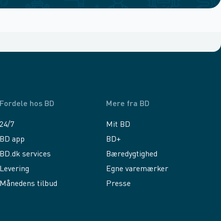
Fordele hos BD
Mere fra BD
24/7
Mit BD
BD app
BD+
BD.dk services
Bæredygtighed
Levering
Egne varemærker
Månedens tilbud
Presse