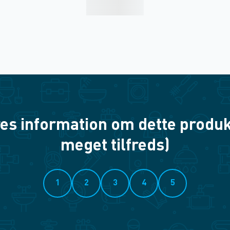
es information om dette produkt? 
meget tilfreds)
1
2
3
4
5