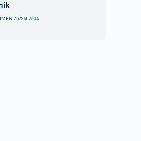
nik
MMER
7522602604