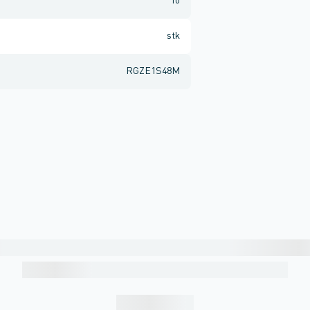
10
stk
RGZE1S48M