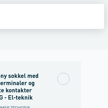
inne materiel
torer og relæer
pændingsovervågnings relæ
Føringsveje, kanaler & befæstelse
Sensorer
Strømforsyninger
Overvågningsrelæ for isolations- og j
Relæer
Industri & autom
PLC systeme
ny sokkel med
erminaler og
te kontakter
G - El-teknik