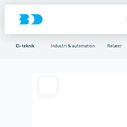
Afbrydere, stikkontakter & lampeudtag
Industristiksystemer
Tidsrelæ
Temperaturovervågningsrelæ
Frekvensomformere og softstarte
Niveauovervågni
Forgreningsmate
El-teknik
Industri & automation
Relæer