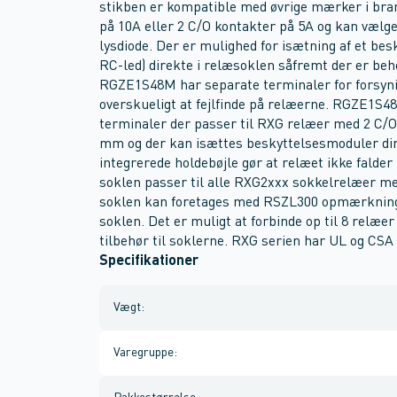
stikben er kompatible med øvrige mærker i br
på 10A eller 2 C/O kontakter på 5A og kan vælg
lysdiode. Der er mulighed for isætning af et bes
RC-led) direkte i relæsoklen såfremt der er be
RGZE1S48M har separate terminaler for forsyni
overskueligt at fejlfinde på relæerne. RGZE1S4
terminaler der passer til RXG relæer med 2 C/O
mm og der kan isættes beskyttelsesmoduler dir
integrerede holdebøjle gør at relæet ikke falder
soklen passer til alle RXG2xxx sokkelrelæer m
soklen kan foretages med RSZL300 opmærknings
soklen. Det er muligt at forbinde op til 8 relæ
tilbehør til soklerne. RXG serien har UL og CSA
Specifikationer
Vægt
:
Varegruppe
: