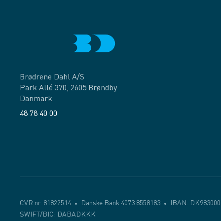
Brødrene Dahl A/S
Park Allé 370, 2605 Brøndby
Danmark
48 78 40 00
Facebook
LinkedIn
CVR nr. 81822514
Danske Bank 4073 8558183
IBAN: DK983000
SWIFT/BIC: DABADKKK