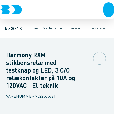
Afbrydere, stikkontakter & lampeudtag
Industristiksystemer
Tidsrelæ
Temperaturovervågningsrelæ
Frekvensomformere og softstartere
Niveauovervågningsre
Forgreningsmateriel
DIN
K
El-teknik
Industri & automation
Relæer
Hjælperelæ
Harmony RXM
stikbensrelæ med
testknap og LED, 3 C/O
relækontakter på 10A og
120VAC - El-teknik
VARENUMMER
7522505921