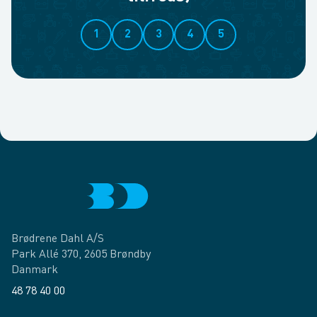
1
2
3
4
5
Brødrene Dahl A/S
Park Allé 370, 2605 Brøndby
Danmark
48 78 40 00