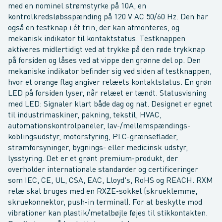
med en nominel strømstyrke på 10A, en
kontrolkredsløbsspænding på 120 V AC 50/60 Hz. Den har
også en testknap i ét trin, der kan afmonteres, og
mekanisk indikator til kontaktstatus. Testknappen
aktiveres midlertidigt ved at trykke på den røde trykknap
på forsiden og låses ved at vippe den grønne del op. Den
mekaniske indikator befinder sig ved siden af testknappen,
hvor et orange flag angiver relæets kontaktstatus. En grøn
LED på forsiden lyser, når relæet er tændt. Statusvisning
med LED: Signaler klart både dag og nat. Designet er egnet
til industrimaskiner, pakning, tekstil, HVAC,
automationskontrolpaneler, lav-/mellemspændings-
koblingsudstyr, motorstyring, PLC-grænseflader,
strømforsyninger, bygnings- eller medicinsk udstyr,
lysstyring. Det er et grønt premium-produkt, der
overholder internationale standarder og certificeringer
som IEC, CE, UL, CSA, EAC, Lloyd's, RoHS og REACH. RXM
relæ skal bruges med en RXZE-sokkel (skrueklemme,
skruekonnektor, push-in terminal). For at beskytte mod
vibrationer kan plastik/metalbøjle føjes til stikkontakten.