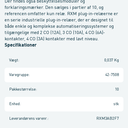
Der findes også beskyttelsesmoduler og
forklaringsmærker. Den sælges i partier af 10, og
referencen omfatter kun relæ. RXM plug-in-relæerne er
en serie industrielle plug-in-relæer, der er designet til
både enkle og komplekse automatiseringssystemer og
tilgængelige med 2 CO (12A), 3 CO (10A), 4 CO (6A)-
kontakter, 4 CO (3A) kontakter med lavt niveau.
Specifikationer
Vægt
:
0,037 Kg
Varegruppe
:
42-7508
Pakkestørrelse
:
10
Enhed
:
stk
Leverandørens varenr.
:
RXM3AB2F7