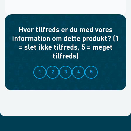
Hvor tilfreds er du med vores
information om dette produkt? (1
= slet ikke tilfreds, 5 = meget
tilfreds)
1
2
3
4
5