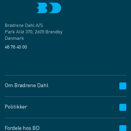
Brødrene Dahl A/S
Park Allé 370, 2605 Brøndby
Danmark
48 78 40 00
Facebook
LinkedIn
Om Brødrene Dahl
Kundeservice
Politikker
Vagttelefon 30 10 89 89
Spørgsmål og svar
Salgs- og leveringsbetingelser
Fordele hos BD
Job og karriere