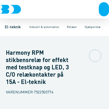
Afbrydere, stikkontakter & lampeudtag
Industristiksystemer
Tidsrelæ
Temperaturovervågningsrelæ
Frekvensomformere og softstartere
Niveauovervågningsre
Forgreningsmateriel
DIN
K
El-teknik
Industri & automation
Relæer
Hjælperelæ
Harmony RPM
stikbensrelæ for effekt
med testknap og LED, 3
C/O relækontakter på
15A - El-teknik
VARENUMMER
7522503774