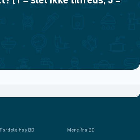
(1 = slet ikke tilfreds, 5 =
Fordele hos BD
Mere fra BD