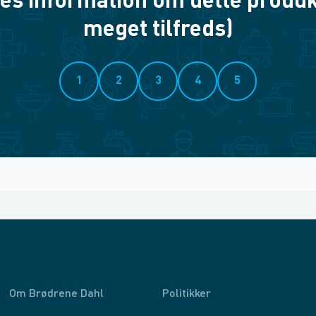
es information om dette produkt? 
meget tilfreds)
1
2
3
4
5
Om Brødrene Dahl
Politikker