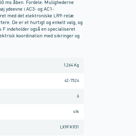
, 60 ms åben. Fordele: Mulighederne
høj ydeevne i AC3- og AC1-
et med det elektroniske LR9-relæ
ere. De er et hurtigt og enkelt valg, og
ys F indeholder også en specialiseret
ektrisk koordination med sikringer og
1,264 Kg
42-7524
6
stk
LX9FK931