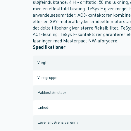
sløjfeinduktance: 4 H - driftstid: 50 ms lukning
med en effektfuld løsning. TeSys F giver meget 
anvendelsesområder. AC3-kontaktorer kombiner
eller en GV7-motorafbryder er ideelle motorstart
det delte tilbehør giver større fleksibilitet. TeS
AC1-løsning. TeSys F-kontaktorer garanterer el
løsninger med Masterpact NW-afbrydere.
Specifikationer
Vægt
:
Varegruppe
:
Pakkestørrelse
:
Enhed
:
Leverandørens varenr.
: