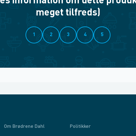
es information om dette produkt? 
meget tilfreds)
1
2
3
4
5
Om Brødrene Dahl
Politikker