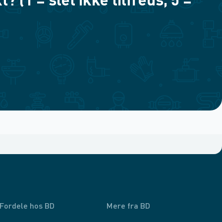
(1 = slet ikke tilfreds, 5 =
Fordele hos BD
Mere fra BD