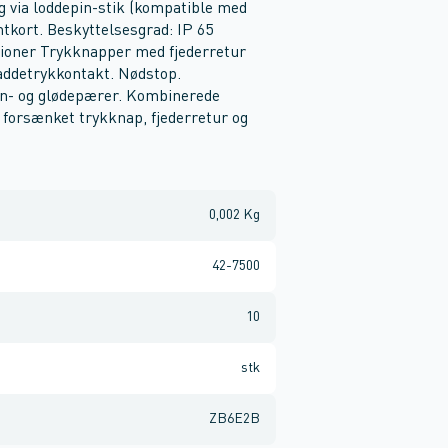
g via loddepin-stik (kompatible med
intkort. Beskyttelsesgrad: IP 65
tioner Trykknapper med fjederretur
Paddetrykkontakt. Nødstop.
on- og glødepærer. Kombinerede
 forsænket trykknap, fjederretur og
0,002 Kg
42-7500
10
stk
ZB6E2B