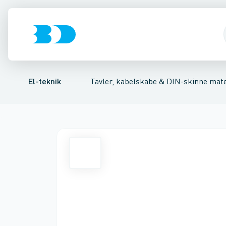
Afbrydere, stikkontakter & lampeudtag
Tavler, kapsling og rackskabe
Afgangsbox for kanalskinne
Tilgangsboks for strømskin
Fordelings-/byggepladstav
Forgreningsmate
El-teknik
Tavler, kabelskabe & DIN-skinne mate