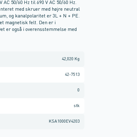
V AC 50/60 Hz til 690 V AC 50/60 Hz.
onteret med skruer med højre neutral
ium, og kanalpolaritet er 3L + N + PE.
t magnetisk felt. Den er i
Det er også i overensstemmelse med
42,020 Kg
42-7513
0
stk
KSA1000EV4203