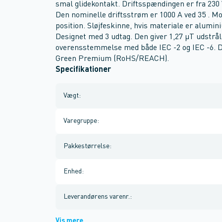
smal glidekontakt. Driftsspændingen er fra 230 
Den nominelle driftsstrøm er 1000 A ved 35 . M
position. Sløjfeskinne, hvis materiale er alumin
Designet med 3 udtag. Den giver 1,27 µT udstråle
overensstemmelse med både IEC -2 og IEC -6. 
Green Premium (RoHS/REACH).
Specifikationer
Vægt
:
Varegruppe
:
Pakkestørrelse
:
Enhed
:
Leverandørens varenr.
:
Vis mere