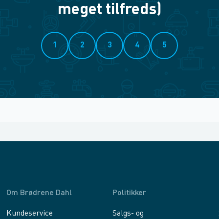
meget tilfreds)
1
2
3
4
5
Om Brødrene Dahl
Politikker
Kundeservice
Salgs- og