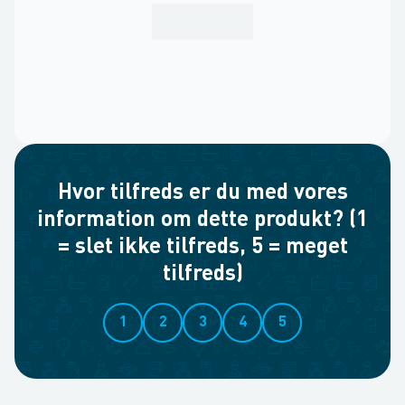
Hvor tilfreds er du med vores
information om dette produkt? (1
= slet ikke tilfreds, 5 = meget
tilfreds)
1
2
3
4
5