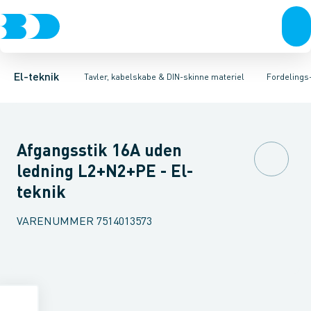
Afbrydere, stikkontakter & lampeudtag
Tavler, kapsling og rackskabe
Afgangsbox for kanalskinne
Tilgangsboks for strømskinne
Fordelings-/byggepladstavler
Forgreningsmateriel
Re
Ek
K
El-teknik
Tavler, kabelskabe & DIN-skinne materiel
Fordelings
Afgangsstik 16A uden
ledning L2+N2+PE - El-
teknik
VARENUMMER
7514013573