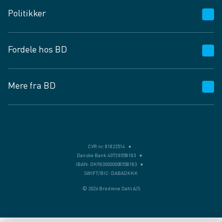
Kundeservice
Politikker
Vagttelefon 30 10 89 89
Spørgsmål og svar
Salgs- og leveringsbetingelser
Fordele hos BD
Job og karriere
Privatlivspolitik
Fødevarekontrolrapport
Cookies
24/7
Mere fra BD
Vilkår og betingelser
BD app
BD.dk services
Mit BD
Levering
BD+
Månedens tilbud
Bæredygtighed
CVR nr. 81822514
Danske Bank 4073 8558183
Egne varemærker
IBAN: DK9830000008558183
SWIFT/BIC: DABADKKK
Presse
© 2026 Brødrene Dahl A/S