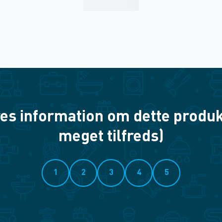
es information om dette produkt? 
meget tilfreds)
1
2
3
4
5