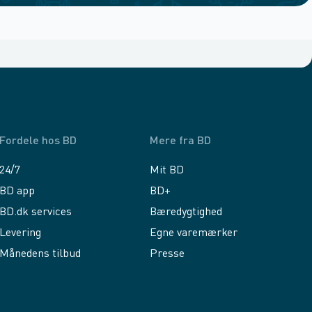
Fordele hos BD
Mere fra BD
24/7
Mit BD
BD app
BD+
BD.dk services
Bæredygtighed
Levering
Egne varemærker
Månedens tilbud
Presse