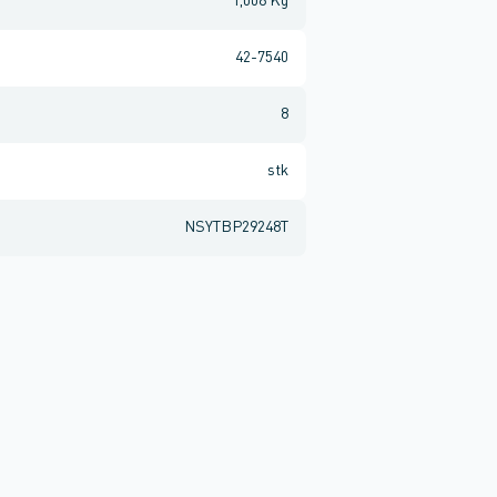
1,008 Kg
42-7540
8
stk
NSYTBP29248T