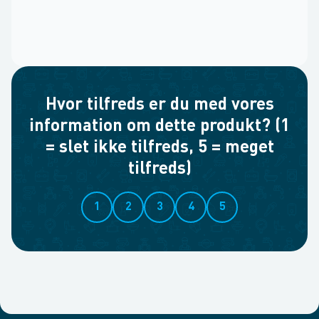
Hvor tilfreds er du med vores
information om dette produkt? (1
= slet ikke tilfreds, 5 = meget
tilfreds)
1
2
3
4
5