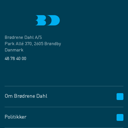
Brødrene Dahl A/S
Park Allé 370, 2605 Brøndby
Danmark
48 78 40 00
Facebook
LinkedIn
Om Brødrene Dahl
Kundeservice
Politikker
Vagttelefon 30 10 89 89