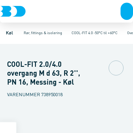
Kompressorer
Kølekobberrør, fittings & tilbehør
Rør 4.0
Bøjninger 90gr. 4.0
Kondenseringsaggregater
Bøjninger 45gr. 4.0
COOL-FIT 2.0 0°C til +60°C
Fordampere
Vinkler 90gr. 4.0
Varmep
V
Køl
Rør, fittings & isolering
COOL-FIT 4.0 -50°C til +60°C
Ove
COOL-FIT 2.0/4.0
overgang M d 63, R 2'',
PN 16, Messing - Køl
VARENUMMER
738950018