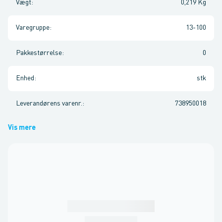
Vægt
:
0,219 Kg
Varegruppe
:
13-100
Pakkestørrelse
:
0
Enhed
:
stk
Leverandørens varenr.
:
738950018
Vis mere