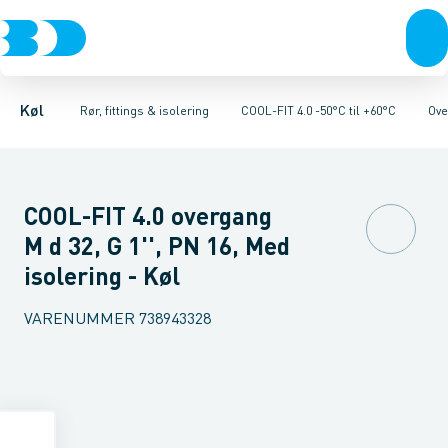
Kompressorer
Kølekobberrør, fittings & tilbehør
Rør 4.0
Bøjninger 90gr. 4.0
Kondenseringsaggregater
Bøjninger 45gr. 4.0
COOL-FIT 2.0 0°C til +60°C
Fordampere
Vinkler 90gr. 4.0
Varmep
V
Køl
Rør, fittings & isolering
COOL-FIT 4.0 -50°C til +60°C
Ove
COOL-FIT 4.0 overgang
M d 32, G 1'', PN 16, Med
isolering - Køl
VARENUMMER
738943328