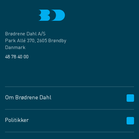
Brødrene Dahl A/S
Park Allé 370, 2605 Brøndby
Danmark
48 78 40 00
Facebook
LinkedIn
Om Brødrene Dahl
Kundeservice
Politikker
Vagttelefon 30 10 89 89
Spørgsmål og svar
Salgs- og leveringsbetingelser