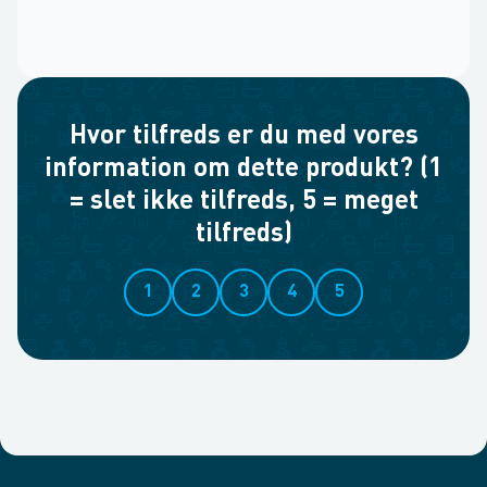
Hvor tilfreds er du med vores
information om dette produkt? (1
= slet ikke tilfreds, 5 = meget
tilfreds)
1
2
3
4
5