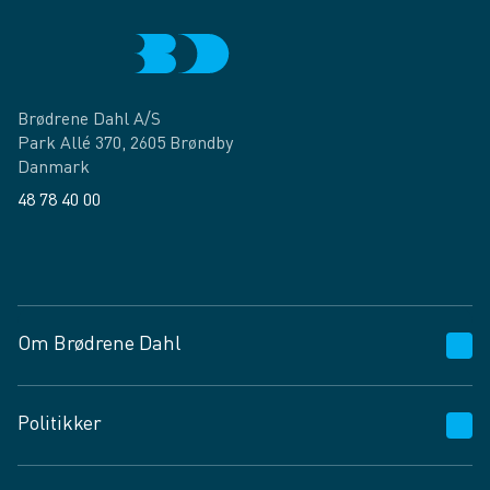
Brødrene Dahl A/S
Park Allé 370, 2605 Brøndby
Danmark
48 78 40 00
Facebook
LinkedIn
Om Brødrene Dahl
Kundeservice
Politikker
Vagttelefon 30 10 89 89
Spørgsmål og svar
Salgs- og leveringsbetingelser