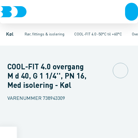
Kompressorer
Kølekobberrør, fittings & tilbehør
Rør 4.0
Bøjninger 90gr. 4.0
Kondenseringsaggregater
Bøjninger 45gr. 4.0
COOL-FIT 2.0 0°C til +60°C
Fordampere
Vinkler 90gr. 4.0
Varmep
V
Køl
Rør, fittings & isolering
COOL-FIT 4.0 -50°C til +60°C
Ove
COOL-FIT 4.0 overgang
M d 40, G 1 1/4'', PN 16,
Med isolering - Køl
VARENUMMER
738943309