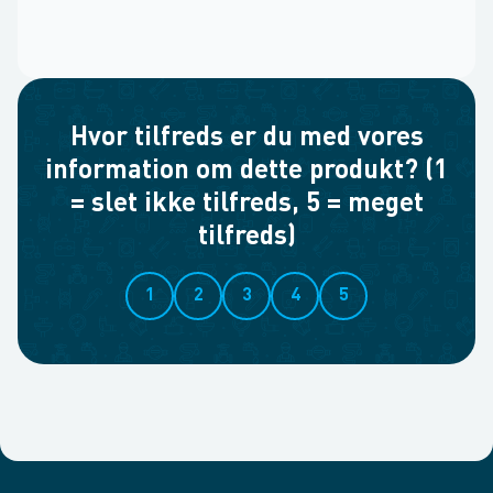
Hvor tilfreds er du med vores
information om dette produkt? (1
= slet ikke tilfreds, 5 = meget
tilfreds)
1
2
3
4
5