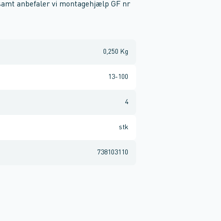
 samt anbefaler vi montagehjælp GF nr
0,250 Kg
13-100
4
stk
738103110