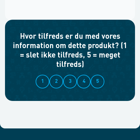
Hvor tilfreds er du med vores
information om dette produkt? (1
= slet ikke tilfreds, 5 = meget
tilfreds)
1
2
3
4
5