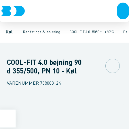
Kompressorer
Kølekobberrør, fittings & tilbehør
Rør 4.0
Bøjninger 90gr. 4.0
Kondenseringsaggregater
Bøjninger 45gr. 4.0
COOL-FIT 2.0 0°C til +60°C
Fordampere
Vinkler 90gr. 4.0
Varmep
V
Køl
Rør, fittings & isolering
COOL-FIT 4.0 -50°C til +60°C
Bøj
COOL-FIT 4.0 bøjning 90
d 355/500, PN 10 - Køl
VARENUMMER
738003124