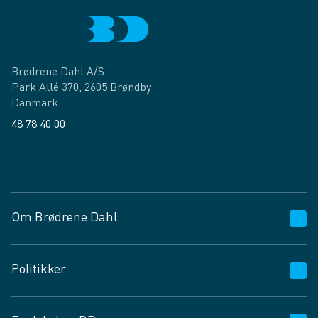
Brødrene Dahl A/S
Park Allé 370, 2605 Brøndby
Danmark
48 78 40 00
Facebook
LinkedIn
Om Brødrene Dahl
Kundeservice
Politikker
Vagttelefon 30 10 89 89
Spørgsmål og svar
Salgs- og leveringsbetingelser