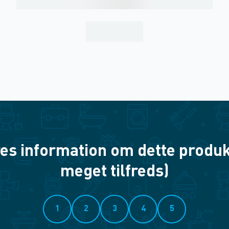
es information om dette produkt? 
meget tilfreds)
1
2
3
4
5