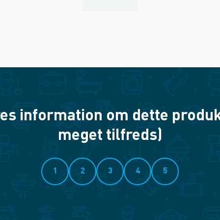
es information om dette produkt? 
meget tilfreds)
1
2
3
4
5