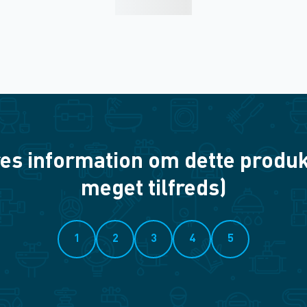
es information om dette produkt? 
meget tilfreds)
1
2
3
4
5