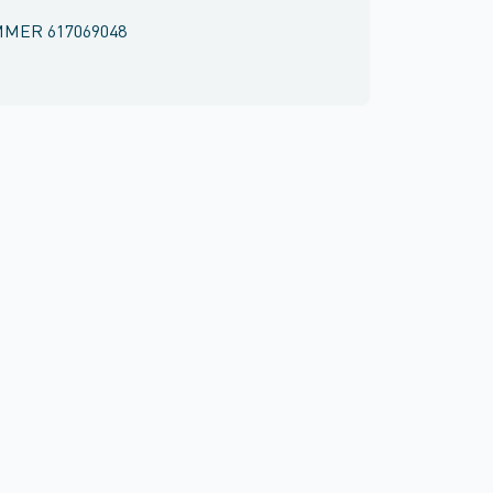
MMER
617069048