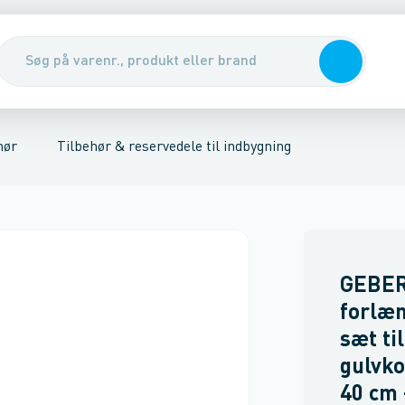
r
derums tilbehør
fløb & gulvafløb
Hjørne Indbygnings elementer
Sanitet
Håndklæde radiatorer
Varme
Isolering
Cisternemoduler
Luft & gas
Indbygningselementer & t
Indbygningscist
Rørophæng
Spr
hør
Tilbehør & reservedele til indbygning
GEBER
forlæn
sæt til
gulvko
40 cm 