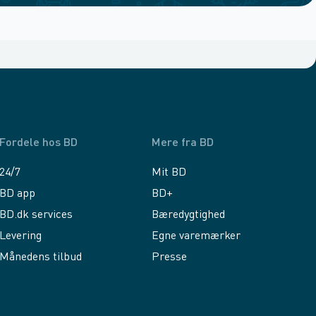
Fordele hos BD
Mere fra BD
24/7
Mit BD
BD app
BD+
BD.dk services
Bæredygtighed
Levering
Egne varemærker
Månedens tilbud
Presse