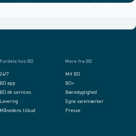
Fordele hos BD
Mere fra BD
24/7
Mit BD
BD app
BD+
BD.dk services
Bæredygtighed
Levering
Egne varemærker
Månedens tilbud
Presse