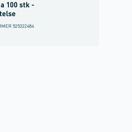
a 100 stk -
telse
MMER
525322484