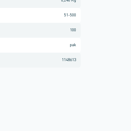
0,240 Kg
51-500
100
pak
1148613