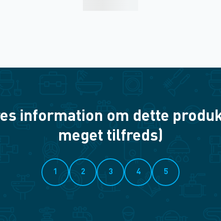
es information om dette produkt? 
meget tilfreds)
1
2
3
4
5