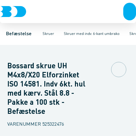
Bolte & sætskruer
Karmskruer
Skruer CH Sort
Facadeskruer
Skruer CH Elgalvaniseret FZB
Møtrikker
Byggeskruer
Skiver
Skruer
Spånskruer
Søm & dykkere
Skruer CH Rust
Gipsskrue
Gev
Befæstelse
Skruer
Skruer med indv. 6-kant umbrako
Skr
Bossard skrue UH
M4x8/X20 Elforzinket
ISO 14581. Indv 6kt. hul
med kærv. Stål 8.8 -
Pakke a 100 stk -
Befæstelse
VARENUMMER
525322476