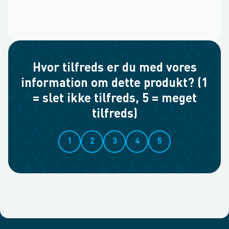
Hvor tilfreds er du med vores
information om dette produkt? (1
= slet ikke tilfreds, 5 = meget
tilfreds)
1
2
3
4
5