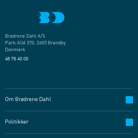
Brødrene Dahl A/S
Park Allé 370, 2605 Brøndby
Danmark
48 78 40 00
Facebook
LinkedIn
Om Brødrene Dahl
Kundeservice
Politikker
Vagttelefon 30 10 89 89
Spørgsmål og svar
Salgs- og leveringsbetingelser