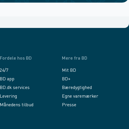
Fordele hos BD
Mere fra BD
24/7
Mit BD
BD app
BD+
BD.dk services
Bæredygtighed
Levering
Egne varemærker
Månedens tilbud
Presse