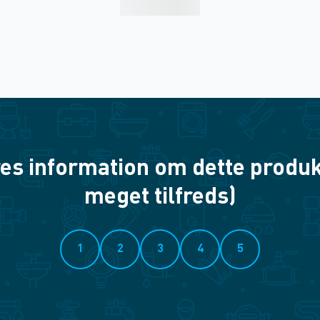
es information om dette produkt? 
meget tilfreds)
1
2
3
4
5