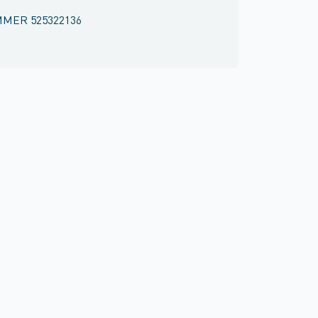
MMER
525322136