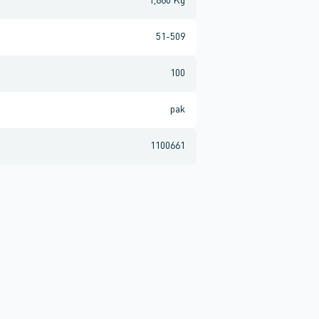
1,880 Kg
51-509
100
pak
1100661