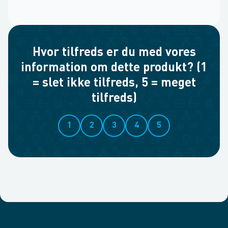
Hvor tilfreds er du med vores
information om dette produkt? (1
= slet ikke tilfreds, 5 = meget
tilfreds)
1
2
3
4
5