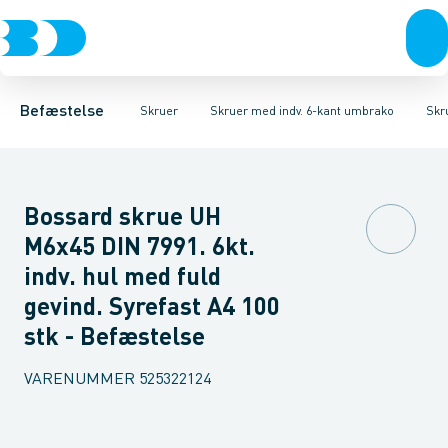
Bolte & sætskruer
Karmskruer
Skruer CH Sort
Facadeskruer
Skruer CH Elgalvaniseret FZB
Møtrikker
Byggeskruer
Skiver
Skruer
Spånskruer
Søm & dykkere
Skruer CH Rust
Gipsskrue
Gev
Befæstelse
Skruer
Skruer med indv. 6-kant umbrako
Skr
Bossard skrue UH
M6x45 DIN 7991. 6kt.
indv. hul med fuld
gevind. Syrefast A4 100
stk - Befæstelse
VARENUMMER
525322124