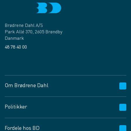
Brødrene Dahl A/S
Park Allé 370, 2605 Brøndby
Danmark
48 78 40 00
Facebook
LinkedIn
Om Brødrene Dahl
Kundeservice
Politikker
Vagttelefon 30 10 89 89
Spørgsmål og svar
Salgs- og leveringsbetingelser
Fordele hos BD
Job og karriere