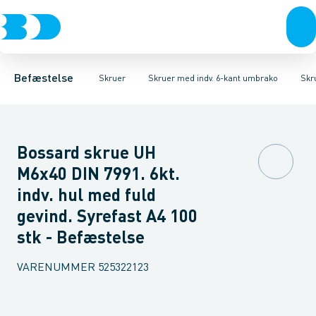
Bolte & sætskruer
Karmskruer
Skruer CH Sort
Facadeskruer
Skruer CH Elgalvaniseret FZB
Møtrikker
Byggeskruer
Skiver
Skruer
Spånskruer
Søm & dykkere
Skruer CH Rust
Gipsskrue
Gev
Befæstelse
Skruer
Skruer med indv. 6-kant umbrako
Skr
Bossard skrue UH
M6x40 DIN 7991. 6kt.
indv. hul med fuld
gevind. Syrefast A4 100
stk - Befæstelse
VARENUMMER
525322123