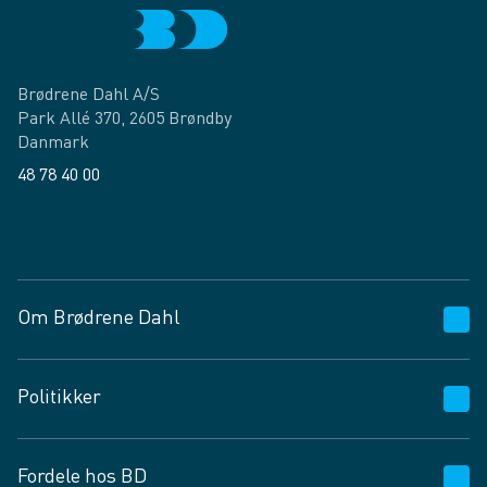
Brødrene Dahl A/S
Park Allé 370, 2605 Brøndby
Danmark
48 78 40 00
Facebook
LinkedIn
Om Brødrene Dahl
Kundeservice
Politikker
Vagttelefon 30 10 89 89
Spørgsmål og svar
Salgs- og leveringsbetingelser
Fordele hos BD
Job og karriere