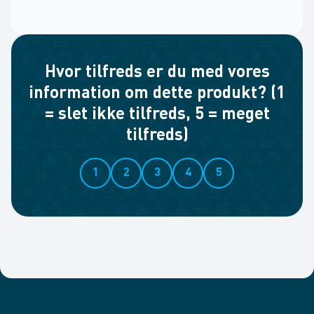
Hvor tilfreds er du med vores
information om dette produkt? (1
= slet ikke tilfreds, 5 = meget
tilfreds)
1
2
3
4
5