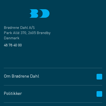
Brødrene Dahl A/S
Park Allé 370, 2605 Brøndby
Danmark
48 78 40 00
Facebook
LinkedIn
Om Brødrene Dahl
Kundeservice
Politikker
Vagttelefon 30 10 89 89
Spørgsmål og svar
Salgs- og leveringsbetingelser