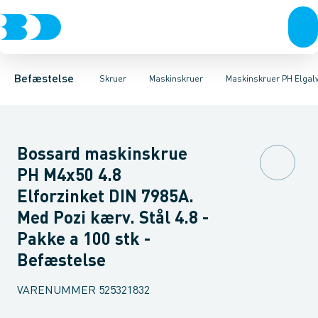
Bolte & sætskruer
Karmskruer
Maskinskruer CH Elgalvaniseret FZB
Facadeskruer
Møtrikker
Byggeskruer
Skiver
Skruer
Maskinskruer CH Rustf
Spånskruer
Søm & dykkere
Gipsskrue
Gev
Befæstelse
Skruer
Maskinskruer
Maskinskruer PH Elgal
Bossard maskinskrue
PH M4x50 4.8
Elforzinket DIN 7985A.
Med Pozi kærv. Stål 4.8 -
Pakke a 100 stk -
Befæstelse
VARENUMMER
525321832