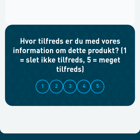
Hvor tilfreds er du med vores
information om dette produkt? (1
= slet ikke tilfreds, 5 = meget
tilfreds)
1
2
3
4
5