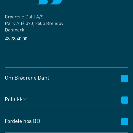
Brødrene Dahl A/S
Park Allé 370, 2605 Brøndby
Danmark
48 78 40 00
Facebook
LinkedIn
Om Brødrene Dahl
Kundeservice
Politikker
Vagttelefon 30 10 89 89
Spørgsmål og svar
Salgs- og leveringsbetingelser
Fordele hos BD
Job og karriere
Privatlivspolitik
Fødevarekontrolrapport