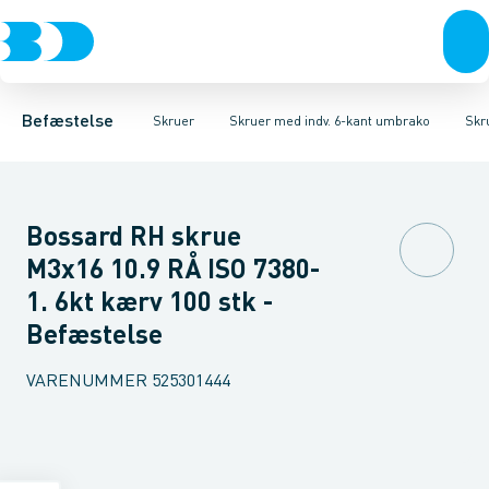
Bolte & sætskruer
Karmskruer
Skruer CH Sort
Facadeskruer
Skruer CH Elgalvaniseret FZB
Møtrikker
Byggeskruer
Skiver
Skruer
Spånskruer
Søm & dykkere
Skruer CH Rust
Gipsskrue
Gev
Befæstelse
Skruer
Skruer med indv. 6-kant umbrako
Skr
Bossard RH skrue
M3x16 10.9 RÅ ISO 7380-
1. 6kt kærv 100 stk -
Befæstelse
VARENUMMER
525301444