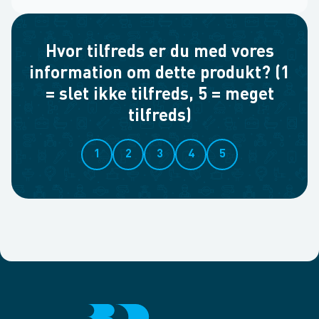
Hvor tilfreds er du med vores
information om dette produkt? (1
= slet ikke tilfreds, 5 = meget
tilfreds)
1
2
3
4
5