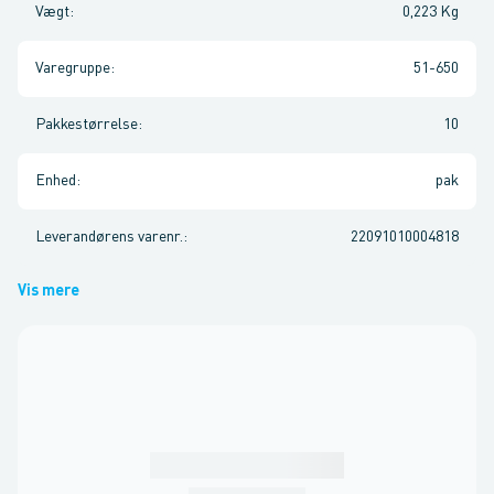
Vægt
:
0,223 Kg
Varegruppe
:
51-650
Pakkestørrelse
:
10
Enhed
:
pak
Leverandørens varenr.
:
22091010004818
Vis mere