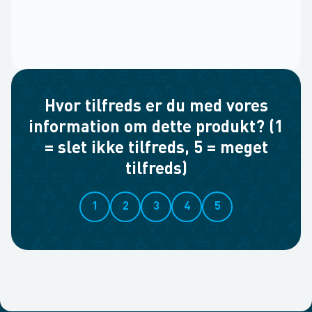
Hvor tilfreds er du med vores
information om dette produkt? (1
= slet ikke tilfreds, 5 = meget
tilfreds)
1
2
3
4
5