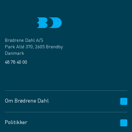
Brødrene Dahl A/S
Park Allé 370, 2605 Brøndby
Danmark
48 78 40 00
Facebook
LinkedIn
Om Brødrene Dahl
Kundeservice
Politikker
Vagttelefon 30 10 89 89