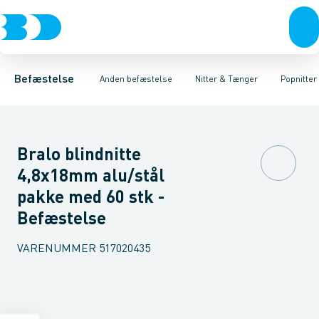
Bolte & sætskruer
Opklodsning
Popnitter
Slagnitter
Hæfteklammer- og Pistoler
Møtrikker
Nittetænger
Skiver
Skruer
Kabel- & slangebind
Søm & dykkere
Gev
Befæstelse
Anden befæstelse
Nitter & Tænger
Popnitter
Bralo blindnitte
4,8x18mm alu/stål
pakke med 60 stk -
Befæstelse
VARENUMMER
517020435