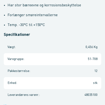
Har stor bæreevne og korrosionsbeskyttelse
Forlænger smøreintervallerne
Temp. -30°C til +150°C
Specifikationer
Vægt
:
0,456 Kg
Varegruppe
:
51-708
Pakkestørrelse
:
12
Enhed
:
stk
Leverandørens varenr.
:
48035100