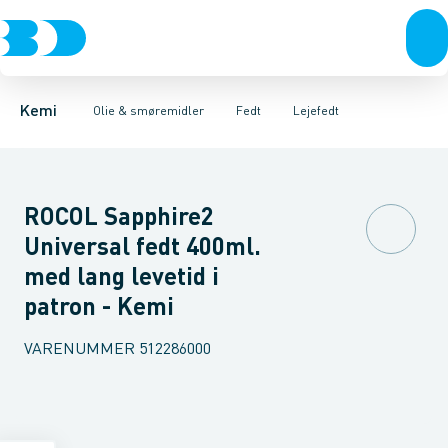
Fugemasse
Køle- & Skæremiddel
Lejefedt
Multifedt
Pakkegrej
Tandhjulsfedt
Glidemiddel
Beton & mørtel
Olie
Lim
Fedt
Olie & smøremidler
Silicone
Rustbeskyt
Kemi
Olie & smøremidler
Fedt
Lejefedt
ROCOL Sapphire2
Universal fedt 400ml.
med lang levetid i
patron - Kemi
VARENUMMER
512286000