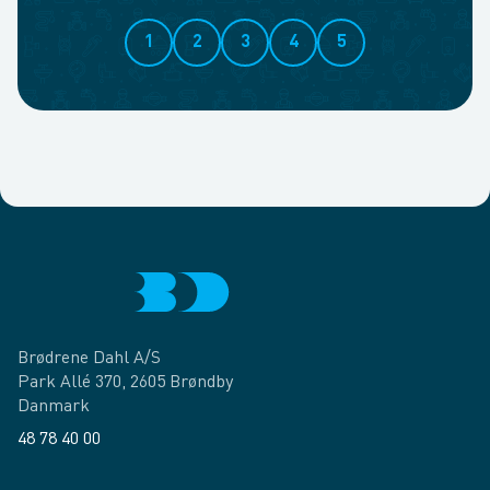
1
2
3
4
5
Brødrene Dahl A/S
Park Allé 370, 2605 Brøndby
Danmark
48 78 40 00