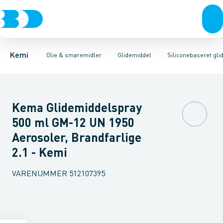
Fugemasse
Køle- & Skæremiddel
Siliconebaseret glidemiddel
Pakkegrej
Glidemiddel
Beton & mørtel
Sæbebaseret glidemiddel
Olie
Lim
Fedt
Olie & smøremidler
Silicone
Rustbeskyt
Vandbas
Kemi
Olie & smøremidler
Glidemiddel
Siliconebaseret gli
Kema Glidemiddelspray
500 ml GM-12 UN 1950
Aerosoler, Brandfarlige
2.1 - Kemi
VARENUMMER
512107395