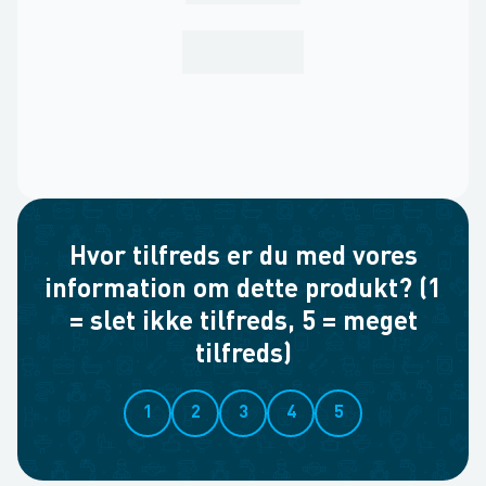
Hvor tilfreds er du med vores
information om dette produkt? (1
= slet ikke tilfreds, 5 = meget
tilfreds)
1
2
3
4
5