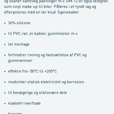
og skåner samtidig pakninger m.v. GM-12 er også velegnet
som vinyl make-up til biler. Påføres i et tyndt lag og
efterpoleres med en tør klud. Egenskaber
36% silicone
til PVC-rør, el-kabler, gummilister m.v.
let montage
forhindrer rivning og fastsættelse af PVC og
gummiemner
effektiv fra -50°C til +200°C
modvirker statisk elektricitet og korrosion
til bevægelige og stationære dele
klæbefri overflade