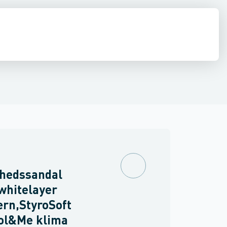
drens
Asbest
rhedssandal
whitelayer
rn,StyroSoft
ool&Me klima