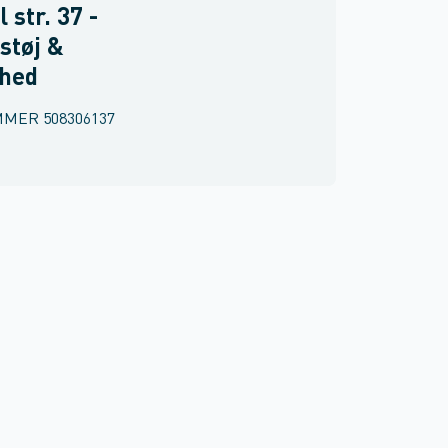
 str. 37 -
støj &
rhed
MMER
508306137