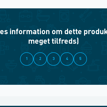
es information om dette produkt? 
meget tilfreds)
1
2
3
4
5