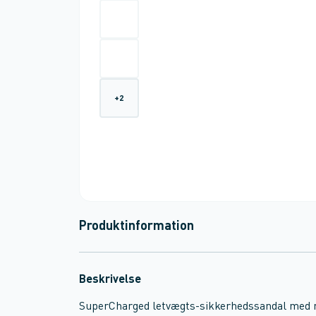
+
2
Produktinformation
Beskrivelse
SuperCharged letvægts-sikkerhedssandal med ny