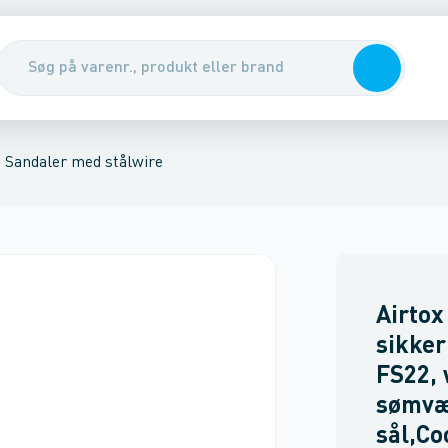
r
Sko
Sikkerhedsudstyr & handsker
Renseservietter, sæbe & hån
Sandaler med stålwire
Airtox
sikke
FS22, 
sømvæ
sål,C