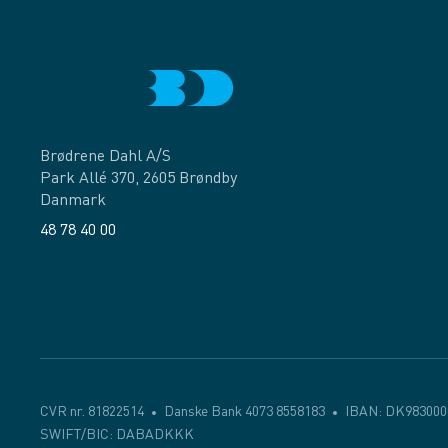
Brødrene Dahl A/S
Park Allé 370, 2605 Brøndby
Danmark
48 78 40 00
Facebook
LinkedIn
CVR nr. 81822514
Danske Bank 4073 8558183
IBAN: DK983000
SWIFT/BIC: DABADKKK