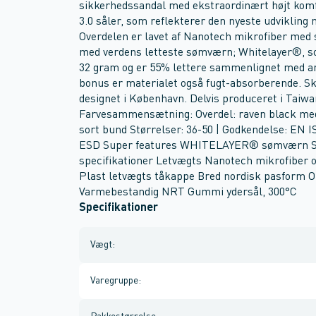
sikkerhedssandal med ekstraordinært højt komf
3.0 såler, som reflekterer den nyeste udvikling 
Overdelen er lavet af Nanotech mikrofiber med s
med verdens letteste sømværn; Whitelayer®, so
32 gram og er 55% lettere sammenlignet med a
bonus er materialet også fugt-absorberende. Sk
designet i København. Delvis produceret i Taiwa
Farvesammensætning: Overdel: raven black med 
sort bund Størrelser: 36-50 | Godkendelse: EN
ESD Super features WHITELAYER® sømværn Sty
specifikationer Letvægts Nanotech mikrofiber
Plast letvægts tåkappe Bred nordisk pasform Ol
Varmebestandig NRT Gummi ydersål, 300°C
Specifikationer
Vægt
:
Varegruppe
: