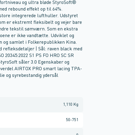
ortniveau og ultra bløde StyroSoft®
med rebound effekt op til 64%.
tore integrerede lufthuller. Udstyret
m er ekstremt fleksibelt og vejer bare
ndre tekstil sømværn. Som en ekstra
oene er ikke vandtætte. Udviklet og
n og samlet i Folkerepublikken Kina.
refleksdetaljer | Sål: raven black med
 ISO 20345:2022 S1 PS FO HRO SC SR
roSoft såler 3.0 Egenskaber og
 overdel AIRTOX PRO smart lacing TPA-
ie og syrebestandig ydersål
1,110 Kg
50-751