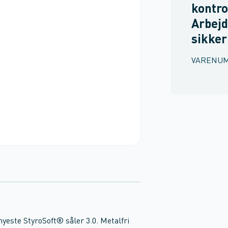
kontrol
Arbejd
sikke
VARENU
este StyroSoft® såler 3.0. Metalfri