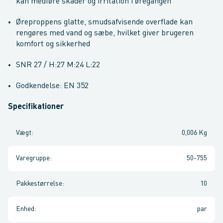
kan medføre skader og irritation i øregangen
Øreproppens glatte, smudsafvisende overflade kan
rengøres med vand og sæbe, hvilket giver brugeren
komfort og sikkerhed
SNR 27 / H:27 M:24 L:22
Godkendelse: EN 352
Specifikationer
Vægt
:
0,006 Kg
Varegruppe
:
50-755
Pakkestørrelse
:
10
Enhed
:
par