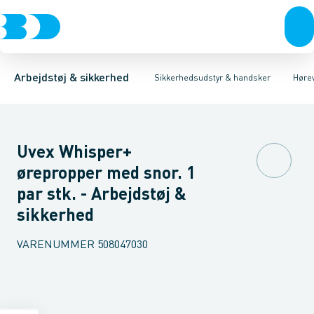
Trøjer & t-shirts
Hovedværn
Høreværn
Høreværn med radio
Øjenværn
Bukser
Høreværn
Overtøj & huer
Ørepropper
Åndedrætsværn
Undertøj & sokker
Førstehjælps 
Sko
Arbejdstøj & sikkerhed
Sikkerhedsudstyr & handsker
Høre
Uvex Whisper+
ørepropper med snor. 1
par stk. - Arbejdstøj &
sikkerhed
VARENUMMER
508047030