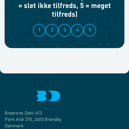
= slet ikke tilfreds, 5 = meget
tilfreds)
1
2
3
4
5
Brødrene Dahl A/S
Park Allé 370, 2605 Brøndby
Danmark