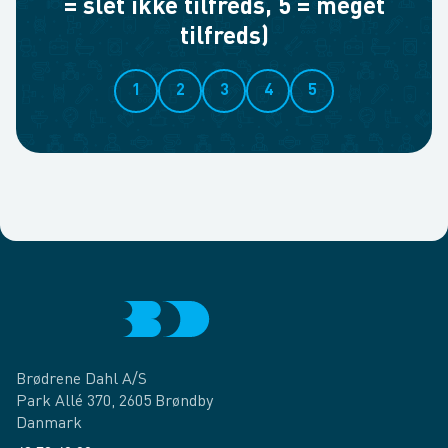
= slet ikke tilfreds, 5 = meget
tilfreds)
1
2
3
4
5
Brødrene Dahl A/S
Park Allé 370, 2605 Brøndby
Danmark