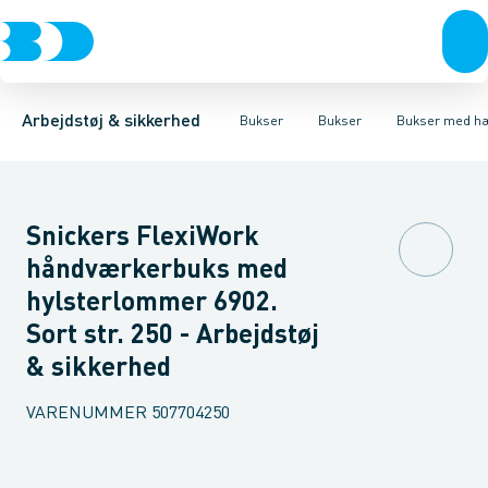
Trøjer & t-shirts
Bukser
Bukser med hængelommer
Knickers & Shorts
Bukser
Overtøj & huer
Overalls
Bukser med lårlommer
Kedeldragter
Undertøj & sokker
Knæskånere
Termobuk
Sko
B
Arbejdstøj & sikkerhed
Bukser
Bukser
Bukser med h
Snickers FlexiWork
håndværkerbuks med
hylsterlommer 6902.
Sort str. 250 - Arbejdstøj
& sikkerhed
VARENUMMER
507704250