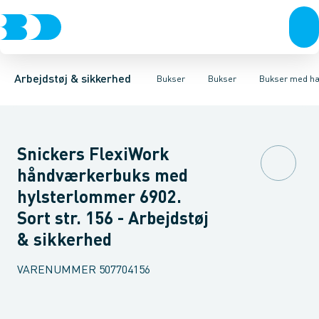
Trøjer & t-shirts
Bukser
Bukser med hængelommer
Knickers & Shorts
Bukser
Overtøj & huer
Overalls
Bukser med lårlommer
Kedeldragter
Undertøj & sokker
Knæskånere
Termobuk
Sko
B
Arbejdstøj & sikkerhed
Bukser
Bukser
Bukser med h
Snickers FlexiWork
håndværkerbuks med
hylsterlommer 6902.
Sort str. 156 - Arbejdstøj
& sikkerhed
VARENUMMER
507704156