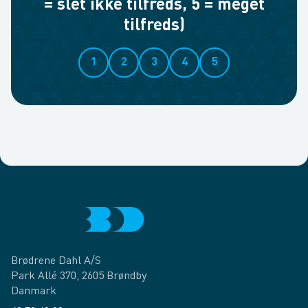
= slet ikke tilfreds, 5 = meget
tilfreds)
1
2
3
4
5
Brødrene Dahl A/S
Park Allé 370, 2605 Brøndby
Danmark