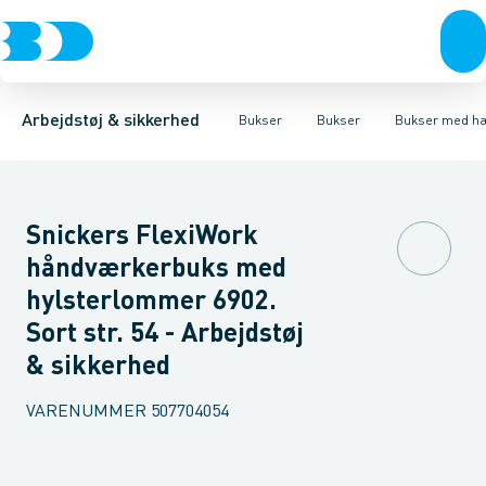
Trøjer & t-shirts
Bukser
Bukser med hængelommer
Knickers & Shorts
Bukser
Overtøj & huer
Overalls
Bukser med lårlommer
Kedeldragter
Undertøj & sokker
Knæskånere
Termobuk
Sko
B
Arbejdstøj & sikkerhed
Bukser
Bukser
Bukser med h
Snickers FlexiWork
håndværkerbuks med
hylsterlommer 6902.
Sort str. 54 - Arbejdstøj
& sikkerhed
VARENUMMER
507704054