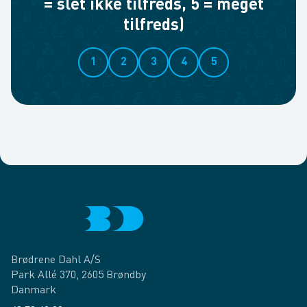
= slet ikke tilfreds, 5 = meget
tilfreds)
1
2
3
4
5
Brødrene Dahl A/S
Park Allé 370, 2605 Brøndby
Danmark