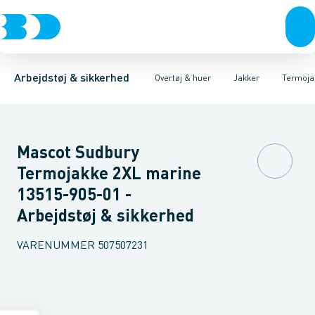
Trøjer & t-shirts
Jakker
Fleece & Fiberpelsjakker
Kedeldragter & Overalls
Bukser
Overtøj & huer
Softshelljakker
Regntøj
Undertøj & sokker
Veste
Uforede jakker
Huer & Tilbehør
Fored
Sko
Arbejdstøj & sikkerhed
Overtøj & huer
Jakker
Termoja
Mascot Sudbury
Termojakke 2XL marine
13515-905-01 -
Arbejdstøj & sikkerhed
VARENUMMER
507507231