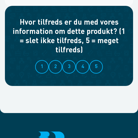
Hvor tilfreds er du med vores
information om dette produkt? (1
= slet ikke tilfreds, 5 = meget
tilfreds)
1
2
3
4
5