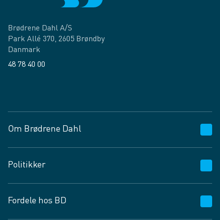
Brødrene Dahl A/S
Park Allé 370, 2605 Brøndby
Danmark
48 78 40 00
Facebook
LinkedIn
Om Brødrene Dahl
Kundeservice
Politikker
Vagttelefon 30 10 89 89
Spørgsmål og svar
Salgs- og leveringsbetingelser
Fordele hos BD
Job og karriere
Privatlivspolitik
Fødevarekontrolrapport