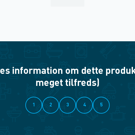
es information om dette produkt? 
meget tilfreds)
1
2
3
4
5