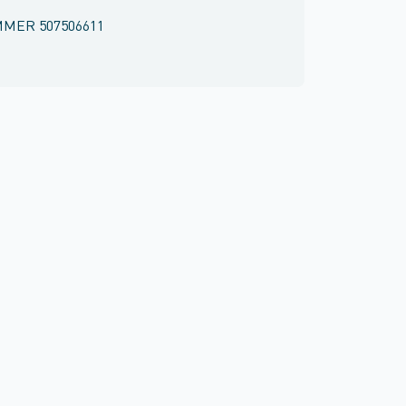
MMER
507506611