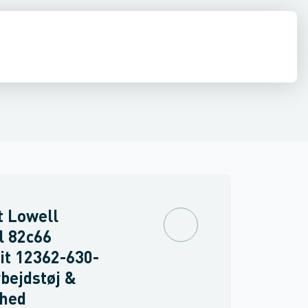
drens
Asbest
t Lowell
l 82c66
it 12362-630-
rbejdstøj &
rhed