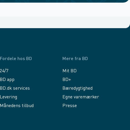
Fordele hos BD
Mere fra BD
24/7
Mit BD
BD app
BD+
BD.dk services
Bæredygtighed
Levering
Egne varemærker
Månedens tilbud
Presse