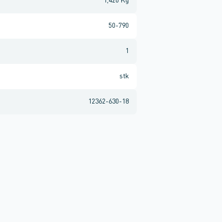
1,420 Kg
50-790
1
stk
12362-630-18