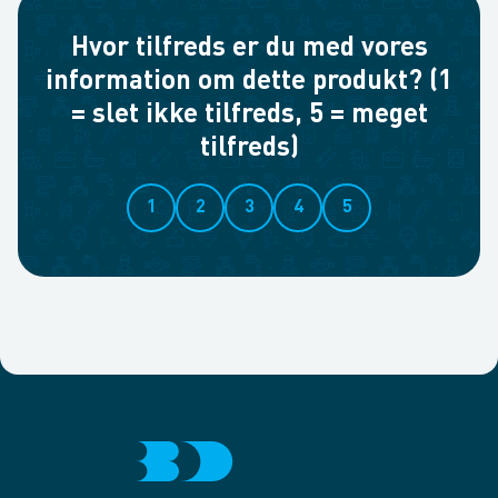
Hvor tilfreds er du med vores
information om dette produkt? (1
= slet ikke tilfreds, 5 = meget
tilfreds)
1
2
3
4
5