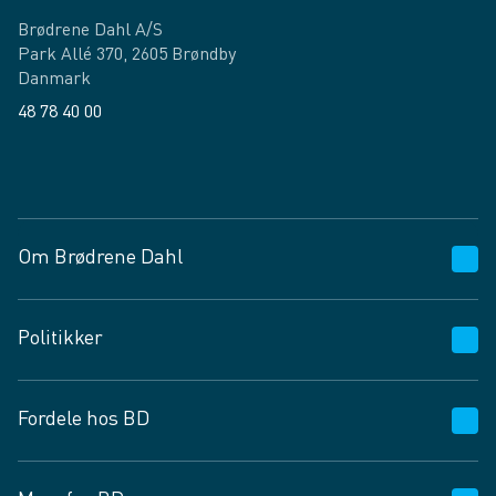
Brødrene Dahl A/S
Park Allé 370, 2605 Brøndby
Danmark
48 78 40 00
Facebook
LinkedIn
Om Brødrene Dahl
Kundeservice
Politikker
Vagttelefon 30 10 89 89
Spørgsmål og svar
Salgs- og leveringsbetingelser
Fordele hos BD
Job og karriere
Privatlivspolitik
Fødevarekontrolrapport
Cookies
24/7