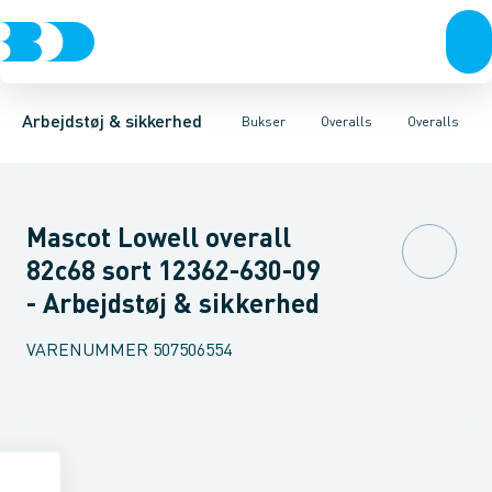
Trøjer & t-shirts
Bukser
Overalls
Knickers & Shorts
Sikkerheds overalls
Bukser
Overtøj & huer
Overalls
Forede overalls
Kedeldragter
Undertøj & sokker
Knæskånere
Sko
B
Arbejdstøj & sikkerhed
Bukser
Overalls
Overalls
Mascot Lowell overall
82c68 sort 12362-630-09
- Arbejdstøj & sikkerhed
VARENUMMER
507506554