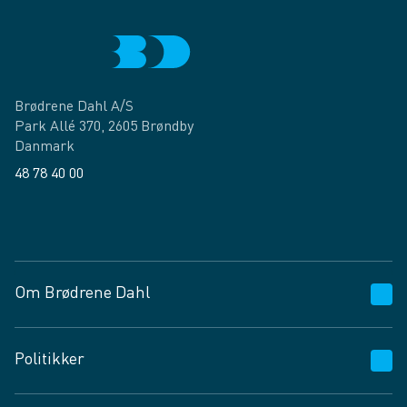
Brødrene Dahl A/S
Park Allé 370, 2605 Brøndby
Danmark
48 78 40 00
Facebook
LinkedIn
Om Brødrene Dahl
Kundeservice
Politikker
Vagttelefon 30 10 89 89
Spørgsmål og svar
Salgs- og leveringsbetingelser