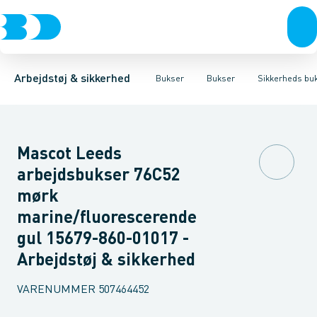
Trøjer & t-shirts
Bukser
Bukser med hængelommer
Knickers & Shorts
Bukser
Overtøj & huer
Overalls
Bukser med lårlommer
Kedeldragter
Undertøj & sokker
Knæskånere
Termobuk
Sko
B
Arbejdstøj & sikkerhed
Bukser
Bukser
Sikkerheds bu
Mascot Leeds
arbejdsbukser 76C52
mørk
marine/fluorescerende
gul 15679-860-01017 -
Arbejdstøj & sikkerhed
VARENUMMER
507464452