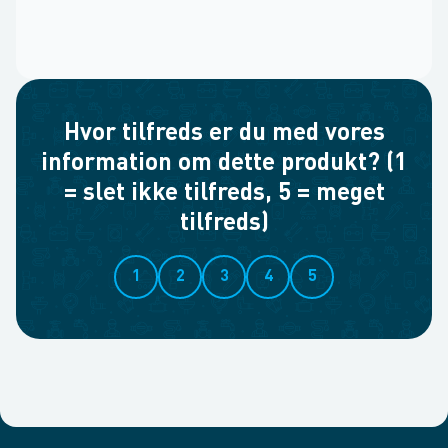
Hvor tilfreds er du med vores
information om dette produkt? (1
= slet ikke tilfreds, 5 = meget
tilfreds)
1
2
3
4
5