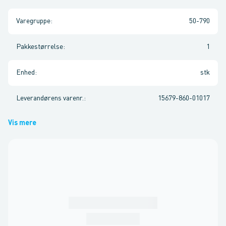
Varegruppe
:
50-790
Pakkestørrelse
:
1
Enhed
:
stk
Leverandørens varenr.
:
15679-860-01017
Vis mere