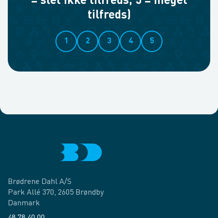
= slet ikke tilfreds, 5 = meget
tilfreds)
1
2
3
4
5
Brødrene Dahl A/S
Park Allé 370, 2605 Brøndby
Danmark