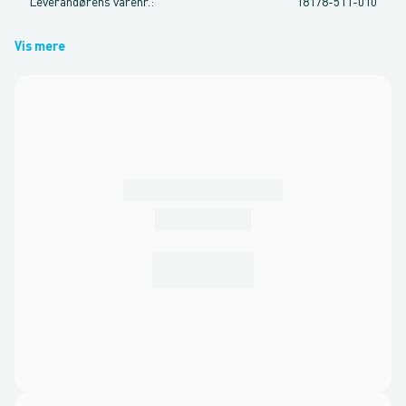
Leverandørens varenr.
:
18178-511-010
Vis mere