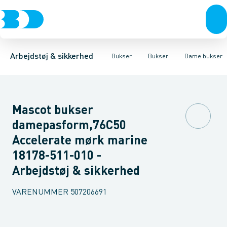
Trøjer & t-shirts
Bukser
Bukser med hængelommer
Knickers & Shorts
Bukser
Overtøj & huer
Overalls
Bukser med lårlommer
Kedeldragter
Undertøj & sokker
Knæskånere
Termobuk
Sko
B
Arbejdstøj & sikkerhed
Bukser
Bukser
Dame bukser
Mascot bukser
damepasform,76C50
Accelerate mørk marine
18178-511-010 -
Arbejdstøj & sikkerhed
VARENUMMER
507206691