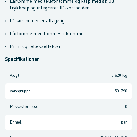
Lårlomme med telefonlomme og klap med skjult
trykknap og integreret ID-kortholder
ID-kortholder er aftagelig
Lårlomme med tommestoklomme
Print og reflekseffekter
Specifikationer
Vægt
:
0,620 Kg
Varegruppe
:
50-790
Pakkestørrelse
:
0
Enhed
:
par