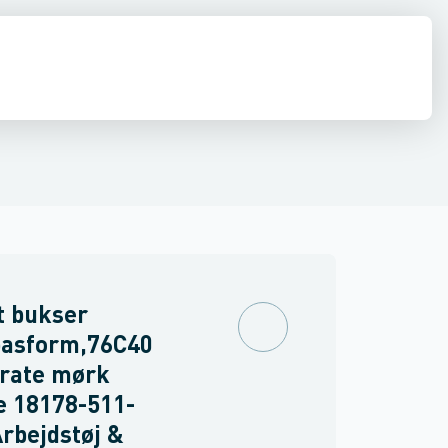
drens
Asbest
t bukser
asform,76C40
erate mørk
e 18178-511-
Arbejdstøj &