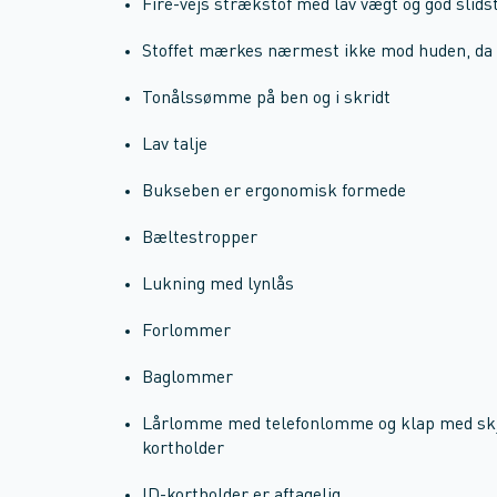
Fire-vejs strækstof med lav vægt og god slids
Stoffet mærkes nærmest ikke mod huden, da 
Tonålssømme på ben og i skridt
Lav talje
Bukseben er ergonomisk formede
Bæltestropper
Lukning med lynlås
Forlommer
Baglommer
Lårlomme med telefonlomme og klap med skju
kortholder
ID-kortholder er aftagelig