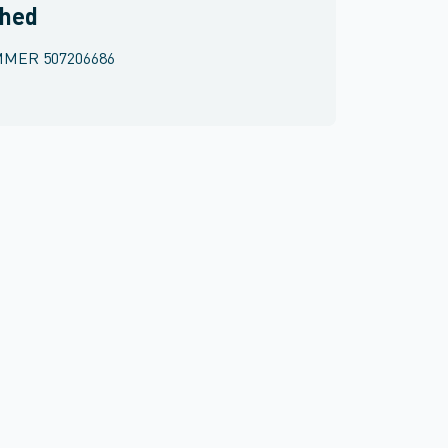
rhed
MMER
507206686