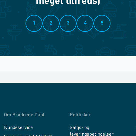
meget tilfreds)
1
2
3
4
5
Om Brødrene Dahl
Politikker
Kundeservice
Salgs- og
leveringsbetingelser