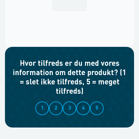
Hvor tilfreds er du med vores
information om dette produkt? (1
= slet ikke tilfreds, 5 = meget
tilfreds)
1
2
3
4
5