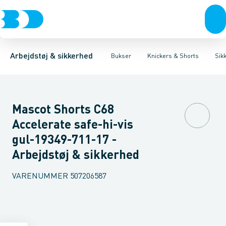
Trøjer & t-shirts
Bukser
Knickers med hængelommer
Knickers & Shorts
Bukser
Overtøj & huer
Overalls
Knickers med lårlommer
Kedeldragter
Undertøj & sokker
Knæskånere
Sikker
Sko
B
Arbejdstøj & sikkerhed
Bukser
Knickers & Shorts
Sik
Mascot Shorts C68
Accelerate safe-hi-vis
gul-19349-711-17 -
Arbejdstøj & sikkerhed
VARENUMMER
507206587