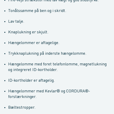
Fire-vejs strækstof med lav vægt og god slidstyrke.
Tonålssømme på ben og i skridt.
Lav talje.
Knaplukning er skjult.
Hængelommer er aftagelige.
Trykknaplukning på inderste hængelomme.
Hængelomme med foret telefonlomme, magnetlukning
og integreret ID-kortholder.
ID-kortholder er aftagelig.
Hængelommer med Kevlar® og CORDURA®-
forstærkninger.
Bæltestropper.