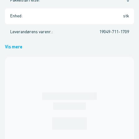
Pakkestørrelse
:
0
Enhed
:
stk
Leverandørens varenr.
:
19049-711-1709
Vis mere