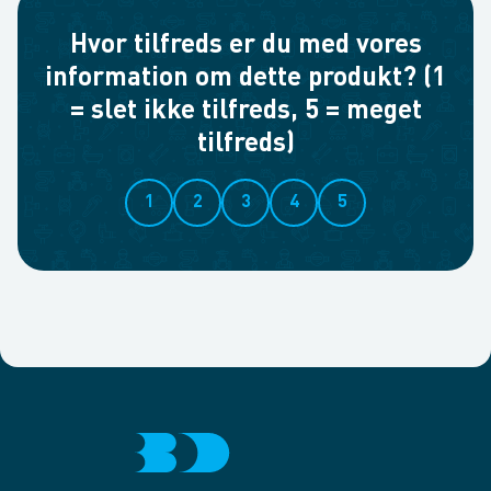
Hvor tilfreds er du med vores
information om dette produkt? (1
= slet ikke tilfreds, 5 = meget
tilfreds)
1
2
3
4
5