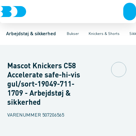
Trøjer & t-shirts
Bukser
Knickers med hængelommer
Knickers & Shorts
Bukser
Overtøj & huer
Overalls
Knickers med lårlommer
Kedeldragter
Undertøj & sokker
Knæskånere
Sikker
Sko
B
Arbejdstøj & sikkerhed
Bukser
Knickers & Shorts
Sik
Mascot Knickers C58
Accelerate safe-hi-vis
gul/sort-19049-711-
1709 - Arbejdstøj &
sikkerhed
VARENUMMER
507206565