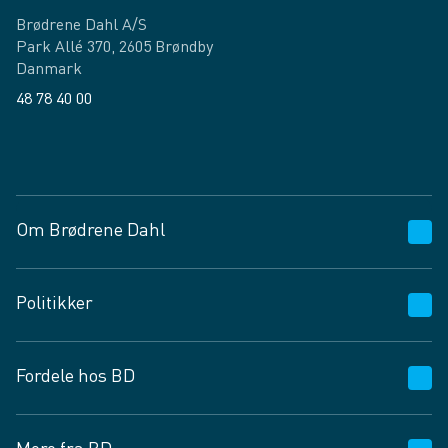
Brødrene Dahl A/S
Park Allé 370, 2605 Brøndby
Danmark
48 78 40 00
Facebook
LinkedIn
Om Brødrene Dahl
Kundeservice
Politikker
Vagttelefon 30 10 89 89
Spørgsmål og svar
Salgs- og leveringsbetingelser
Fordele hos BD
Job og karriere
Privatlivspolitik
Fødevarekontrolrapport
Cookies
24/7