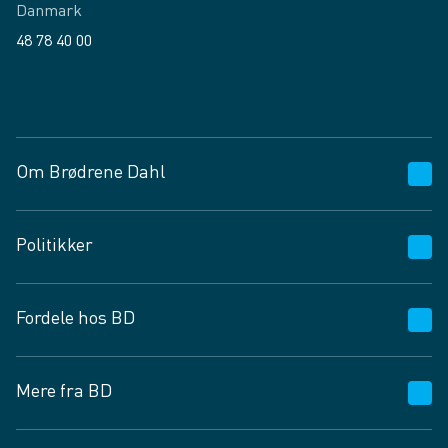
Danmark
48 78 40 00
Facebook
LinkedIn
Om Brødrene Dahl
Kundeservice
Politikker
Vagttelefon 30 10 89 89
Spørgsmål og svar
Salgs- og leveringsbetingelser
Fordele hos BD
Job og karriere
Privatlivspolitik
Fødevarekontrolrapport
Cookies
24/7
Mere fra BD
Vilkår og betingelser
BD app
BD.dk services
Mit BD