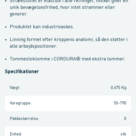
Strækstoffet er elastisk i alle retninger, hvilket giver en
unik bevægelsesfrihed, hvor intet strammer eller
generer.
Produktet kan industrivaskes.
Linning formet efter kroppens anatomi, så den støtter i
alle arbejdspositioner.
Tommestoklomme i CORDURA® med ekstra lommer.
Specifikationer
Vægt
:
0,475 Kg
Varegruppe
:
50-790
Pakkestørrelse
:
0
Enhed
:
stk