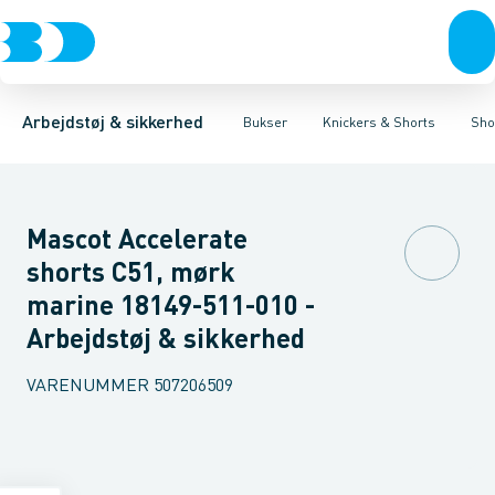
Trøjer & t-shirts
Bukser
Knickers med hængelommer
Knickers & Shorts
Bukser
Overtøj & huer
Overalls
Knickers med lårlommer
Kedeldragter
Undertøj & sokker
Knæskånere
Sikker
Sko
B
Arbejdstøj & sikkerhed
Bukser
Knickers & Shorts
Sho
Mascot Accelerate
shorts C51, mørk
marine 18149-511-010 -
Arbejdstøj & sikkerhed
VARENUMMER
507206509