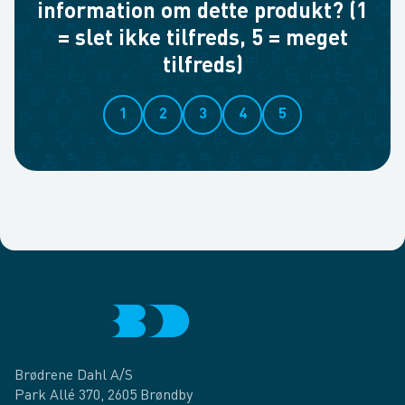
information om dette produkt? (1
= slet ikke tilfreds, 5 = meget
tilfreds)
1
2
3
4
5
Brødrene Dahl A/S
Park Allé 370, 2605 Brøndby