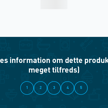
es information om dette produkt? 
meget tilfreds)
1
2
3
4
5