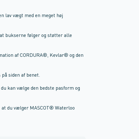
en lav vægt med en meget høj
.
at bukserne følger og støtter alle
bination af CORDURA®, Kevlar® og den
 på siden af benet.
å du kan vælge den bedste pasform og
vi, at du vælger MASCOT® Waterloo