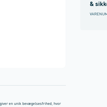
& sik
VARENU
t giver en unik bevægelsesfrihed, hvor