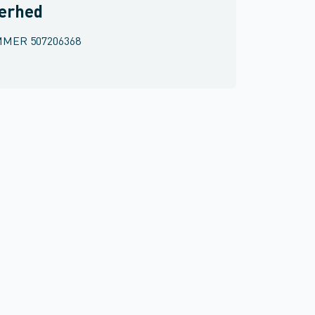
kerhed
MMER
507206368