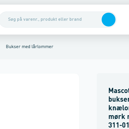
r
ere
obukser
Sko
Bælter
Sikkerhedsudstyr & handsker
Sikkerheds bukser
Flammehæmmende bukser
Dame bukser
Renseservietter, sæbe & hån
Bukser med lårlommer
Masco
bukse
knælo
mørk 
311-01