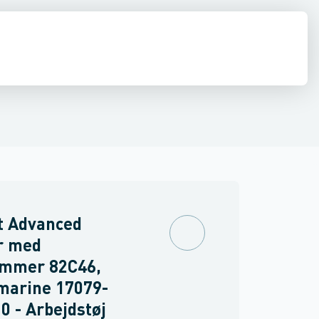
drens
Asbest
t Advanced
r med
mmer 82C46,
marine 17079-
0 - Arbejdstøj