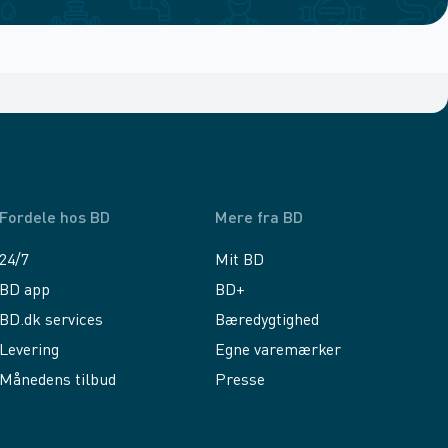
Fordele hos BD
Mere fra BD
24/7
Mit BD
BD app
BD+
BD.dk services
Bæredygtighed
Levering
Egne varemærker
Månedens tilbud
Presse