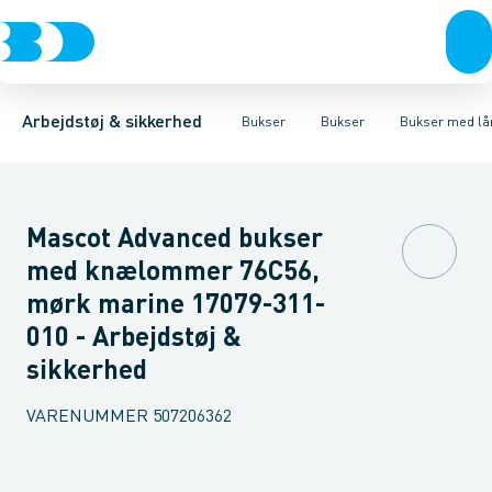
Trøjer & t-shirts
Bukser
Bukser med hængelommer
Knickers & Shorts
Bukser
Overtøj & huer
Overalls
Bukser med lårlommer
Kedeldragter
Undertøj & sokker
Knæskånere
Termobuk
Sko
B
Arbejdstøj & sikkerhed
Bukser
Bukser
Bukser med l
Mascot Advanced bukser
med knælommer 76C56,
mørk marine 17079-311-
010 - Arbejdstøj &
sikkerhed
VARENUMMER
507206362