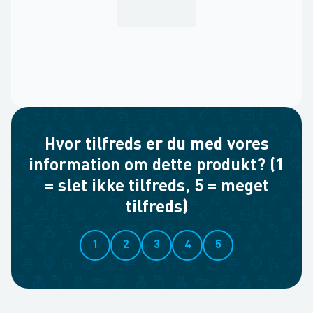
Hvor tilfreds er du med vores
information om dette produkt? (1
= slet ikke tilfreds, 5 = meget
tilfreds)
1
2
3
4
5