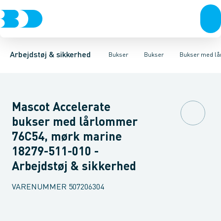
Trøjer & t-shirts
Bukser
Bukser med hængelommer
Knickers & Shorts
Bukser
Overtøj & huer
Overalls
Bukser med lårlommer
Kedeldragter
Undertøj & sokker
Knæskånere
Termobuk
Sko
B
Arbejdstøj & sikkerhed
Bukser
Bukser
Bukser med l
Mascot Accelerate
bukser med lårlommer
76C54, mørk marine
18279-511-010 -
Arbejdstøj & sikkerhed
VARENUMMER
507206304