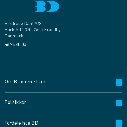
Brødrene Dahl A/S
Park Allé 370, 2605 Brøndby
Danmark
48 78 40 00
Facebook
LinkedIn
Om Brødrene Dahl
Kundeservice
Politikker
Vagttelefon 30 10 89 89
Spørgsmål og svar
Salgs- og leveringsbetingelser
Fordele hos BD
Job og karriere
Privatlivspolitik