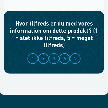
Hvor tilfreds er du med vores
information om dette produkt? (1
= slet ikke tilfreds, 5 = meget
tilfreds)
1
2
3
4
5