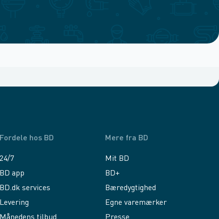
Fordele hos BD
Mere fra BD
24/7
Mit BD
BD app
BD+
BD.dk services
Bæredygtighed
Levering
Egne varemærker
Månedens tilbud
Presse