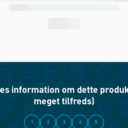
es information om dette produkt? 
meget tilfreds)
1
2
3
4
5