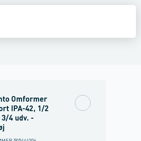
stilladser & hegn
Nivellerings- & måleinstrumenter
Svejsning
Luft
to Omformer
ort IPA-42, 1/2
 3/4 udv. -
øj